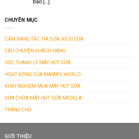
bao [...]
CHUYÊN MỤC
CẨM NANG TẮC TIA SỮA, KÍCH SỮA
CÂU CHUYỆN KHÁCH HÀNG
GÓC THANH LÝ MÁY HÚT SỮA
HOẠT ĐỘNG CỦA MAMA'S WORLD
KINH NGHIỆM MUA MÁY HÚT SỮA
SỬA CHỮA MÁY HÚT SỮA MEDELA
TRANG CHỦ
GIỚI THIỆU