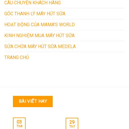
CÂU CHUYỆN KHÁCH HÀNG
GÓC THANH LÝ MÁY HÚT SỮA
HOẠT ĐỘNG CỦA MAMA'S WORLD
KINH NGHIỆM MUA MÁY HÚT SỮA
SỬA CHỮA MÁY HÚT SỮA MEDELA
TRANG CHỦ
BÀI VIẾT HAY
03
29
Th8
Th7