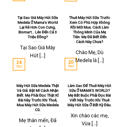
Tại Sao Giá Máy Hút Sữa
Thuê Máy Hút Sữa Trước
Medela Ở Mama’s World
Xem Có Phù Hợp Không
Lại Rẻ Hơn Con Cưng,
Rồi Mới Mua. Cách Làm
Biomart… Lên Đến Cả 3
Thông Minh Của Mẹ
Triệu Đồng?
Tiên. Mẹ Đã Biết Đến
Cách Này Chưa?
Tại Sao Giá Máy
Chào Mẹ, Dù
Hút [...]
Medela là [...]
20
24
Th7
Th7
Máy Hút Sữa Medela Thật
Làm Sao Để Thuê Máy Hút
Và Giả. Bật Mí Cách Nhận
Sữa Ở MAMA’S WORLD?
Biết. Mẹ Phải Đọc Thật Kĩ
Mẹ Bắt Buộc Phải Đọc Bài
Bài Này Trước Khi Thuê,
Viết Này Trước Khi Thuê
Mua Máy Hút Sữa Medela
Máy Hút Sữa Ở Bất Kỳ Đâu.
Cũ.
Xin chào các mẹ,
Mẹ thân mến, Đã
Vừa [...]