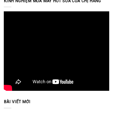
KINH NGHIỆM MUA MÁY HÚT SỮA CỦA CHỊ HẰNG
BÀI VIẾT MỚI