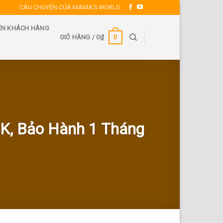
CÂU CHUYỆN CỦA MAMA’S WORLD
ỆN KHÁCH HÀNG
0
GIỎ HÀNG /
0
₫
0K, Bảo Hành 1 Tháng