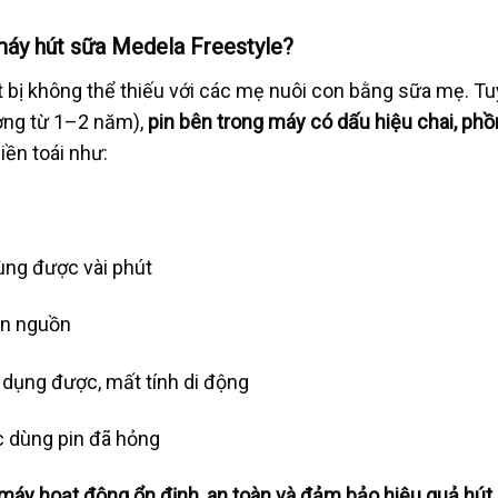
 máy hút sữa Medela Freestyle?
ết bị không thể thiếu với các mẹ nuôi con bằng sữa mẹ. Tu
ường từ 1–2 năm),
pin bên trong máy có dấu hiệu chai, ph
hiền toái như:
ùng được vài phút
ận nguồn
 dụng được, mất tính di động
c dùng pin đã hỏng
 máy hoạt động ổn định, an toàn và đảm bảo hiệu quả hút