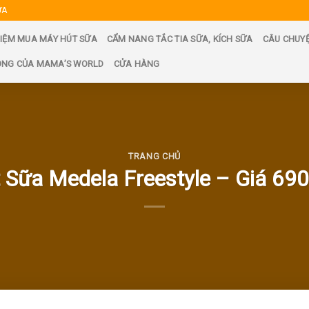
ỮA
IỆM MUA MÁY HÚT SỮA
CẨM NANG TẮC TIA SỮA, KÍCH SỮA
CÂU CHUY
ỘNG CỦA MAMA’S WORLD
CỬA HÀNG
TRANG CHỦ
 Sữa Medela Freestyle – Giá 69