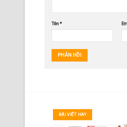
Tên
*
Em
BÀI VIẾT HAY