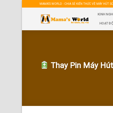
Skip
MAMA’S WORLD - CHIA SẺ KIẾN THỨC VỀ MÁY HÚT S
to
KINH NGH
content
HOẠT Đ
Thay Pin Máy Hút