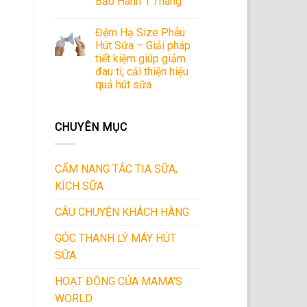
Bảo Hành 1 Tháng
Đệm Hạ Size Phễu
Hút Sữa – Giải pháp
tiết kiệm giúp giảm
đau ti, cải thiện hiệu
quả hút sữa
CHUYÊN MỤC
CẨM NANG TẮC TIA SỮA,
KÍCH SỮA
CÂU CHUYỆN KHÁCH HÀNG
GÓC THANH LÝ MÁY HÚT
SỮA
HOẠT ĐỘNG CỦA MAMA'S
WORLD