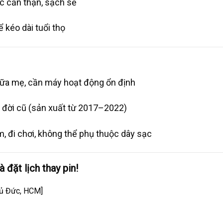
ác cẩn thận, sạch sẽ
 kéo dài tuổi thọ
ữa mẹ, cần máy hoạt động ổn định
 đời cũ (sản xuất từ 2017–2022)
, đi chơi, không thể phụ thuộc dây sạc
 đặt lịch thay pin!
hủ Đức, HCM]